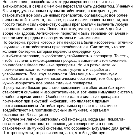
Но время шло, разработали методы искусственного синтеза
антибиотиков, в связи с чем они перестали быть дефицитом. Учеными
были придуманы новые группы антибиотиков, с каждым годом
становиться все больше новых препаратов, обладающих все более
сильным действием, а, главное, врачи и сами пациенты поняли, как
просто такими сильнодействующими препаратами вылечить любую
воспалительную хворь. Пошел в аптеку, купил, пропил 5 дней и
вроде как здоров. Антибиотики перестали быть терапией отчаяния и
заняли место рядом с парацетамолом и витаминами.
Но бактерии, против которых эти лекарства были изобретены, отлично
научились к антибиотикам приспосабливаться. Считается, что все
колонии бактерий, которые пережили очередной курс
антибиотикотерапии, выработали устойчивость к препарату. То есть,
чтобы вылечить инфекционный процесс, вызванный этой колонией,
понадобятся более сильные препараты. Но и в результате их
применения какая-то колония может уцелеть и выработать
устойчивость. Все, круг замкнулся. Чем чаще мы используем
антибиотики для терапии некритических состояний, тем быстрее
нужно изобретать все более сильные препараты.
В результате бесконтрольного применения антибиотиков бактерии
становятся сильнее и изобретательнее, а вот наша иммунная система
слабее и примитивнее. Особенно когда эти сильные препараты
применяют при вирусной инфекции, что является прямым
противопоказанием. Антибактериальные препараты негативно
воздействуют на противовирусный иммунитет, и организм
оказывается беззащитен.
В случае же легкой бактериальной инфекции, когда мы «помогли»
организму лекарством, не происходит тренировки и в целом
становления иммунной системы, что особенной актуально для детей.
Что тренируется, то развивается, а то, что бездействует –