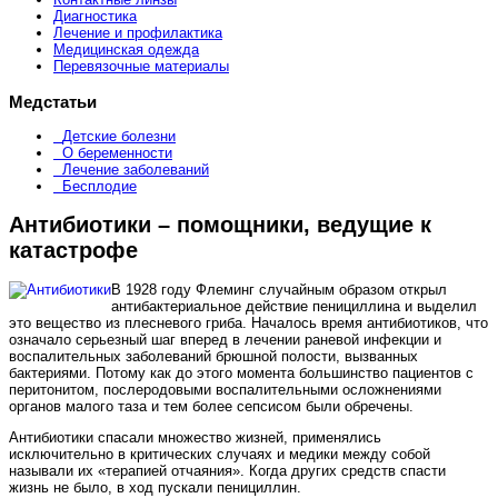
Диагностика
Лечение и профилактика
Медицинская одежда
Перевязочные материалы
Медстатьи
Детские болезни
О беременности
Лечение заболеваний
Бесплодие
Антибиотики – помощники, ведущие к
катастрофе
В 1928 году Флеминг случайным образом открыл
антибактериальное действие пенициллина и выделил
это вещество из плесневого гриба. Началось время антибиотиков, что
означало серьезный шаг вперед в лечении раневой инфекции и
воспалительных заболеваний брюшной полости, вызванных
бактериями. Потому как до этого момента большинство пациентов с
перитонитом, послеродовыми воспалительными осложнениями
органов малого таза и тем более сепсисом были обречены.
Антибиотики спасали множество жизней, применялись
исключительно в критических случаях и медики между собой
называли их «терапией отчаяния». Когда других средств спасти
жизнь не было, в ход пускали пенициллин.