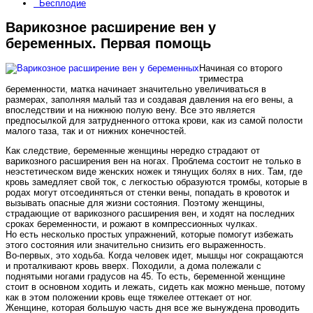
Бесплодие
Варикозное расширение вен у
беременных. Первая помощь
Начиная со второго
триместра
беременности, матка начинает значительно увеличиваться в
размерах, заполняя малый таз и создавая давления на его вены, а
впоследствии и на нижнюю полую вену. Все это является
предпосылкой для затрудненного оттока крови, как из самой полости
малого таза, так и от нижних конечностей.
Как следствие, беременные женщины нередко страдают от
варикозного расширения вен на ногах. Проблема состоит не только в
неэстетическом виде женских ножек и тянущих болях в них. Там, где
кровь замедляет свой ток, с легкостью образуются тромбы, которые в
родах могут отсоединяться от стенки вены, попадать в кровоток и
вызывать опасные для жизни состояния. Поэтому женщины,
страдающие от варикозного расширения вен, и ходят на последних
сроках беременности, и рожают в компрессионных чулках.
Но есть несколько простых упражнений, которые помогут избежать
этого состояния или значительно снизить его выраженность.
Во-первых, это ходьба. Когда человек идет, мышцы ног сокращаются
и проталкивают кровь вверх. Походили, а дома полежали с
поднятыми ногами градусов на 45. То есть, беременной женщине
стоит в основном ходить и лежать, сидеть как можно меньше, потому
как в этом положении кровь еще тяжелее оттекает от ног.
Женщине, которая большую часть дня все же вынуждена проводить