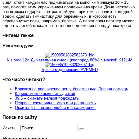
сидя, стоит каждый час подниматься на цыпочки минимум 10 – 15
раз, помогая этим упражнением продвижению крови. Дома несколько
раз ножкам подарить контрастный душ, при том закончить холодной
водой, сделать гимнастику для беременных, в которой есть
перевернутые позы, например, березка. А перед сном партнер может
сделать легкий массаж ног, выполняя движения по ходу тока крови.
Читаем также
Рекомендуем
Kislorod 12л Дыхательная смесь (кислород 80%) с маской K12L-M
Брюки медицинские AVEMED
Что часто читают?
Варикозное расширение вен у беременных. Первая помощь
Кариес можно вылечить диетой
39.5 – снижать нельзя подождать
Псориаз неизлечим – миф или реальность
Окситоцин – гормон любви и наслаждения
Поиск по сайту
Искать...
Новости медицины