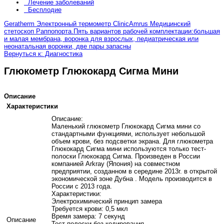
Лечение заболеваний
Бесплодие
Geratherm Электронный термометр Clinic
Amrus Медицинский
стетоскоп Раппопорта.Пять вариантов рабочей комплектации:большая
и малая мембрана, воронка для взрослых, педиатрическая или
неонатальная воронки, две пары запасны
Вернуться к: Диагностика
Глюкометр Глюкокард Сигма Мини
Описание
Характеристики
Описание:
Маленький глюкометр Глюкокард Сигма мини со
стандартными функциями, использует небольшой
объем крови, без подсветки экрана. Для глюкометра
Глюкокард Сигма мини используются только тест-
полоски Глюкокард Сигма. Произведен в России
компанией Arkray (Япония) на совместном
предприятии, созданном в середине 2013г. в открытой
экономической зоне Дубна . Модель производится в
России с 2013 года.
Характеристики:
Электрохимический принцип замера
Требуется крови: 0,5 мкл
Время замера: 7 секунд
Описание
Тест-полоски без кодирования