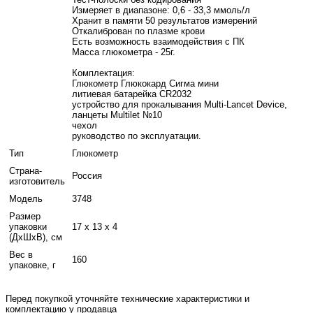
Измеряет в диапазоне: 0,6 - 33,3 ммоль/л
Хранит в памяти 50 результатов измерений
Откалиброван по плазме крови
Есть возможность взаимодействия с ПК
Масса глюкометра - 25г.
Комплектация:
Глюкометр Глюкокард Сигма мини
литиевая батарейка CR2032
устройство для прокалывания Multi-Lancet Device,
ланцеты Multilet №10
чехол
руководство по эксплуатации.
Тип
Глюкометр
Страна-
Россия
изготовитель
Модель
3748
Размер
упаковки
17 x 13 x 4
(ДхШхВ), см
Вес в
160
упаковке, г
Перед покупкой уточняйте технические характеристики и
комплектацию у продавца