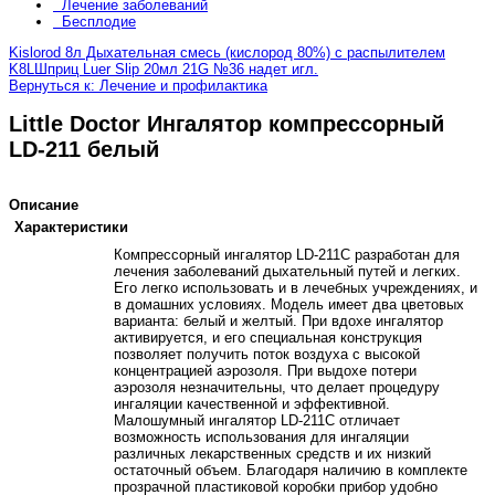
Лечение заболеваний
Бесплодие
Kislorod 8л Дыхательная смесь (кислород 80%) с распылителем
K8L
Шприц Luer Slip 20мл 21G №36 надет игл.
Вернуться к: Лечение и профилактика
Little Doctor Ингалятор компрессорный
LD-211 белый
Описание
Характеристики
Компрессорный ингалятор LD-211C разработан для
лечения заболеваний дыхательный путей и легких.
Его легко использовать и в лечебных учреждениях, и
в домашних условиях. Модель имеет два цветовых
варианта: белый и желтый. При вдохе ингалятор
активируется, и его специальная конструкция
позволяет получить поток воздуха с высокой
концентрацией аэрозоля. При выдохе потери
аэрозоля незначительны, что делает процедуру
ингаляции качественной и эффективной.
Малошумный ингалятор LD-211C отличает
возможность использования для ингаляции
различных лекарственных средств и их низкий
остаточный объем. Благодаря наличию в комплекте
прозрачной пластиковой коробки прибор удобно