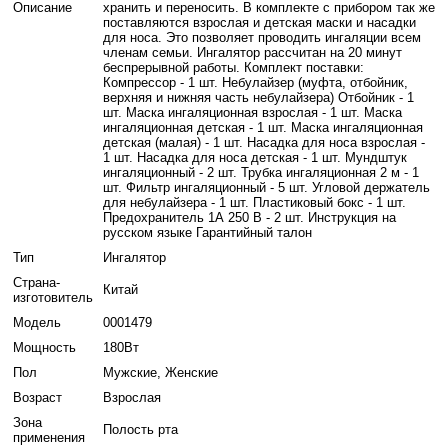
Описание
хранить и переносить. В комплекте с прибором так же
поставляются взрослая и детская маски и насадки
для носа. Это позволяет проводить ингаляции всем
членам семьи. Ингалятор рассчитан на 20 минут
беспрерывной работы. Комплект поставки:
Компрессор - 1 шт. Небулайзер (муфта, отбойник,
верхняя и нижняя часть небулайзера) Отбойник - 1
шт. Маска ингаляционная взрослая - 1 шт. Маска
ингаляционная детская - 1 шт. Маска ингаляционная
детская (малая) - 1 шт. Насадка для носа взрослая -
1 шт. Насадка для носа детская - 1 шт. Мундштук
ингаляционный - 2 шт. Трубка ингаляционная 2 м - 1
шт. Фильтр ингаляционный - 5 шт. Угловой держатель
для небулайзера - 1 шт. Пластиковый бокс - 1 шт.
Предохранитель 1А 250 В - 2 шт. Инструкция на
русском языке Гарантийный талон
Тип
Ингалятор
Страна-
Китай
изготовитель
Модель
0001479
Мощность
180Вт
Пол
Мужские, Женские
Возраст
Взрослая
Зона
Полость рта
применения