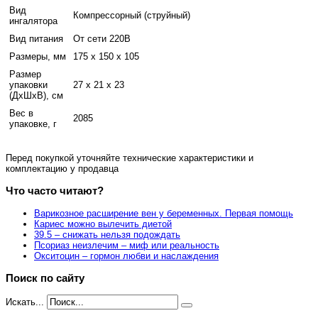
Вид
Компрессорный (струйный)
ингалятора
Вид питания
От сети 220В
Размеры, мм
175 х 150 х 105
Размер
упаковки
27 x 21 x 23
(ДхШхВ), см
Вес в
2085
упаковке, г
Перед покупкой уточняйте технические характеристики и
комплектацию у продавца
Что часто читают?
Варикозное расширение вен у беременных. Первая помощь
Кариес можно вылечить диетой
39.5 – снижать нельзя подождать
Псориаз неизлечим – миф или реальность
Окситоцин – гормон любви и наслаждения
Поиск по сайту
Искать...