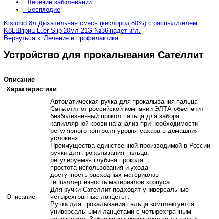
Лечение заболеваний
Бесплодие
Kislorod 8л Дыхательная смесь (кислород 80%) с распылителем
K8L
Шприц Luer Slip 20мл 21G №36 надет игл.
Вернуться к: Лечение и профилактика
Устройство для прокалывания Сателлит
Описание
Характеристики
Автоматическая ручка для прокалывания пальца
Сателлит от российской компании ЭЛТА обеспечит
безболезненный прокол пальца для забора
капиллярной крови на анализ при необходимости
регулярного контроля уровня сахара в домашних
условиях.
Преимущества единственной производимой в России
ручки для прокалывания пальца:
регулируемая глубина прокола
простота использования и ухода
доступность расходных материалов
гипоаллергенность материалов корпуса.
Для ручки Сателлит подходят универсальные
Описание
четырехгранные ланцеты .
Ручка для прокалывания пальца комплектуется
универсальными ланцетами с четырехгранным
основанием. Забор крови производится до еды и