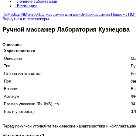
Лечение заболеваний
Бесплодие
HoMedics NMS-250-EU массажер для шеи
Вибромассажер HouseFit HM-
Вернуться к: Массажеры
Ручной массажер Лаборатория Кузнецова
Описание
Характеристики
Описание
Ма
Тип
Ру
Страна-изготовитель
Ро
Пол
Ун
Возраст
Вз
Артикул
ФР
Размер упаковки (ДхШхВ), см
34
Вес в упаковке, г
37
Перед покупкой уточняйте технические характеристики и комплектацию
Что часто читают?