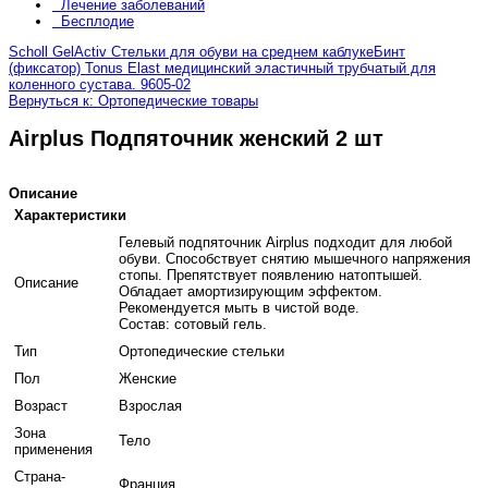
Лечение заболеваний
Бесплодие
Scholl GelActiv Стельки для обуви на среднем каблуке
Бинт
(фиксатор) Tonus Elast медицинский эластичный трубчатый для
коленного сустава. 9605-02
Вернуться к: Ортопедические товары
Airplus Подпяточник женский 2 шт
Описание
Характеристики
Гелевый подпяточник Airplus подходит для любой
обуви. Способствует снятию мышечного напряжения
стопы. Препятствует появлению натоптышей.
Описание
Обладает амортизирующим эффектом.
Рекомендуется мыть в чистой воде.
Состав: сотовый гель.
Тип
Ортопедические стельки
Пол
Женские
Возраст
Взрослая
Зона
Тело
применения
Страна-
Франция