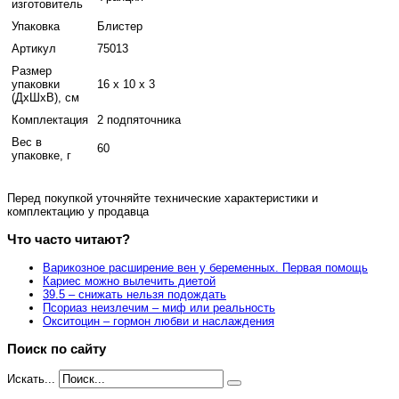
изготовитель
Упаковка
Блистер
Артикул
75013
Размер
упаковки
16 x 10 x 3
(ДхШхВ), см
Комплектация
2 подпяточника
Вес в
60
упаковке, г
Перед покупкой уточняйте технические характеристики и
комплектацию у продавца
Что часто читают?
Варикозное расширение вен у беременных. Первая помощь
Кариес можно вылечить диетой
39.5 – снижать нельзя подождать
Псориаз неизлечим – миф или реальность
Окситоцин – гормон любви и наслаждения
Поиск по сайту
Искать...