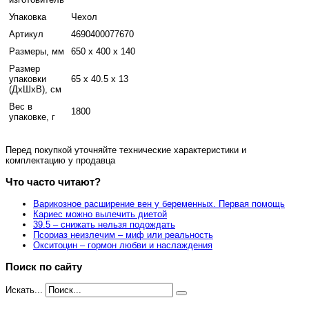
Упаковка
Чехол
Артикул
4690400077670
Размеры, мм
650 x 400 x 140
Размер
упаковки
65 x 40.5 x 13
(ДхШхВ), см
Вес в
1800
упаковке, г
Перед покупкой уточняйте технические характеристики и
комплектацию у продавца
Что часто читают?
Варикозное расширение вен у беременных. Первая помощь
Кариес можно вылечить диетой
39.5 – снижать нельзя подождать
Псориаз неизлечим – миф или реальность
Окситоцин – гормон любви и наслаждения
Поиск по сайту
Искать...