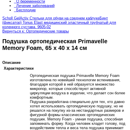
О беременности
Лечение заболеваний
Бесплодие
Scholl GelActiv Стельки для обуви на среднем каблуке
Бинт
(фиксатор) Tonus Elast медицинский эластичный трубчатый для
коленного сустава. 9605-02
Вернуться к: Ортопедические товары
Подушка ортопедическая Primavelle
Memory Foam, 65 x 40 x 14 см
Описание
Характеристики
Ортопедическая подушка Primavelle Memory Foam
изготовлена по новейшей технологии вспенивания,
благодаря которой в ней образуется множество
микропор, которые способствуют активной
циркуляции воздуха в изделии, что делает сон более
комфортным.
Подушка разработана специально для тех, кто давно
хотел использовать ортопедическую подушку, но не
решался на покупку из-за нестандартных размеров и
фигурной формы классических ортопедических
подушек. Memory Foam - умная подушка, способная
запоминать форму. Когда человек кладет голову, под
воздействием тепла и веса тела подушка принимает