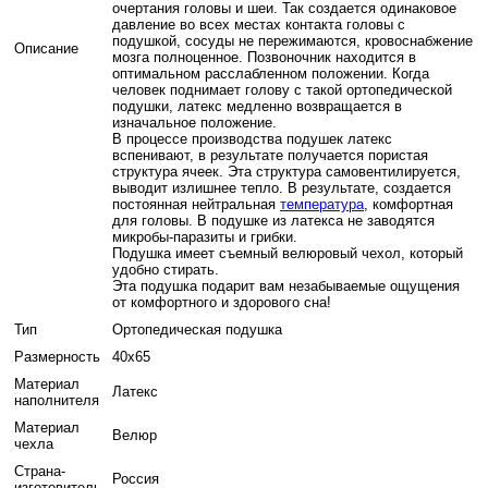
очертания головы и шеи. Так создается одинаковое
давление во всех местах контакта головы с
подушкой, сосуды не пережимаются, кровоснабжение
Описание
мозга полноценное. Позвоночник находится в
оптимальном расслабленном положении. Когда
человек поднимает голову с такой ортопедической
подушки, латекс медленно возвращается в
изначальное положение.
В процессе производства подушек латекс
вспенивают, в результате получается пористая
структура ячеек. Эта структура самовентилируется,
выводит излишнее тепло. В результате, создается
постоянная нейтральная
температура
, комфортная
для головы. В подушке из латекса не заводятся
микробы-паразиты и грибки.
Подушка имеет съемный велюровый чехол, который
удобно стирать.
Эта подушка подарит вам незабываемые ощущения
от комфортного и здорового сна!
Тип
Ортопедическая подушка
Размерность
40x65
Материал
Латекс
наполнителя
Материал
Велюр
чехла
Страна-
Россия
изготовитель