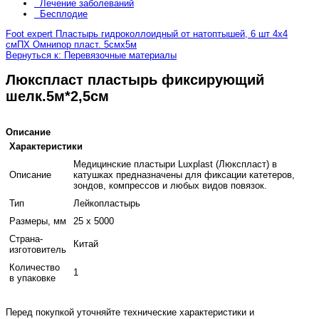
Лечение заболеваний
Бесплодие
Foot expert Пластырь гидроколлоидный от натоптышей, 6 шт 4х4
см
ПХ Омнипор пласт. 5смх5м
Вернуться к: Перевязочные материалы
Люкспласт пластырь фиксирующий
шелк.5м*2,5см
Описание
Характеристики
Медицинские пластыри Luxplast (Люкспласт) в
Описание
катушках предназначены для фиксации катетеров,
зондов, компрессов и любых видов повязок.
Тип
Лейкопластырь
Размеры, мм
25 x 5000
Страна-
Китай
изготовитель
Количество
1
в упаковке
Перед покупкой уточняйте технические характеристики и