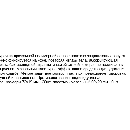
стырей на прозрачной полимерной основе надежно защищающих рану от
ежно фиксируется на коже, повторяя изгибы тела, абсорбирующая
ыта бактерицидной атравматической сеткой, которая не прилипает к
я рубцов. Мозольный пластырь - эффективное средство для удаления
при ходьбе. Мягкое защитное кольцо пластыря предохраняет здоровую
упней и пальцев ног. Противопоказания: индивидуальная
ре: размеры 72х19 мм - 20шт, пластырь мозольный 65х20 мм - 6шт.