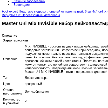
Лечение заболеваний
Бесплодие
Foot expert Пластырь гидроколлоидный от натоптышей, 6 шт 4х4 см
ПХ 
Вернуться к: Перевязочные материалы
Master Uni Mix Invisible набор лейкопласты
Описание
Характеристики
MIX INVISIBLE - состоит из двух видов лейкопластыре
попадания загрязнений. Эффективен при ссадинах, пор
подушечка моментально всасывает раневые выделения, 
ране. Антисептик: бензалкония хлорид, эффективно д
Описание
ороговевшей кожи любой части стопы. Пластырь на тка
кожу от контакта с лечебным веществом - салициловой
непереносимость, повреждения кожи, кожные заболевани
Master Uni MIX INVISIBLE - отличное решение для всей
Тип
Лейкопластырь
Цвет
прозрачный
Страна-
Великобритания
изготовитель
Количество
26
в упаковке