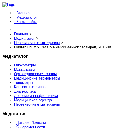
Главная
Медкаталог
Карта сайта
Главная
>
Медкаталог
>
Перевязочные материалы
>
Master Uni Mix Invisible набор лейкопластырей, 20+6шт
Медкаталог
Глюкометры
Массажеры
Ортопедические товары
Медицинские термометры
Тонометры
Контактные линзы
Диагностика
Лечение и профилактика
Медицинская одежда
Перевязочные материалы
Медстатьи
Детские болезни
О беременности