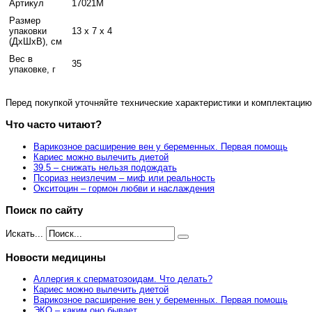
Артикул
17021М
Размер
упаковки
13 x 7 x 4
(ДхШхВ), см
Вес в
35
упаковке, г
Перед покупкой уточняйте технические характеристики и комплектацию
Что часто читают?
Варикозное расширение вен у беременных. Первая помощь
Кариес можно вылечить диетой
39.5 – снижать нельзя подождать
Псориаз неизлечим – миф или реальность
Окситоцин – гормон любви и наслаждения
Поиск по сайту
Искать...
Новости медицины
Аллергия к сперматозоидам. Что делать?
Кариес можно вылечить диетой
Варикозное расширение вен у беременных. Первая помощь
ЭКО – каким оно бывает