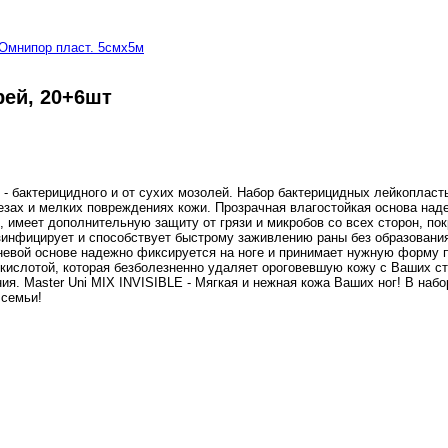
Омнипор пласт. 5смх5м
рей, 20+6шт
й - бактерицидного и от сухих мозолей. Набор бактерицидных лейкопла
езах и мелких повреждениях кожи. Прозрачная влагостойкая основа над
имеет дополнительную защиту от грязи и микробов со всех сторон, покр
езинфицирует и способствует быстрому заживлению раны без образовани
невой основе надежно фиксируется на ноге и принимает нужную форму 
 кислотой, которая безболезненно удаляет ороговевшую кожу с Ваших ст
я. Master Uni MIX INVISIBLE - Мягкая и нежная кожа Ваших ног! В набо
 семьи!