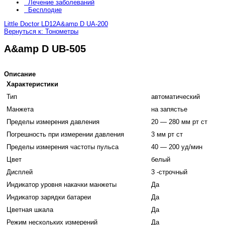
Лечение заболеваний
Бесплодие
Little Doctor LD12
A&amp D UA-200
Вернуться к: Тонометры
A&amp D UB-505
Описание
Характеристики
Тип
автоматический
Манжета
на запястье
Пределы измерения давления
20 — 280 мм рт ст
Погрешность при измерении давления
3 мм рт ст
Пределы измерения частоты пульса
40 — 200 уд/мин
Цвет
белый
Дисплей
3 -строчный
Индикатор уровня накачки манжеты
Да
Индикатор зарядки батареи
Да
Цветная шкала
Да
Режим нескольких измерений
Да