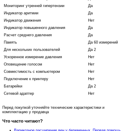
Мониторинг утренней гипертензии
Да
Индикатор аритмии
Да
Индикатор движения
Нет
Индикатор повышенного давления
Да
Расчет среднего давления
Да
Память
Да 60 измерений
Для нескольких пользователей
Да 2
Ускоренное измерение давления
Нет
Оповещение голосом
Нет
Совместимость с компьютером
Нет
Подключение к принтеру
Нет
Батарейки
Да 2
Сетевой адаптер
Нет
Перед покупкой уточняйте технические характеристики и
комплектацию у продавца
Что часто читают?
Варикозное расширение вен у беременных. Первая помощь